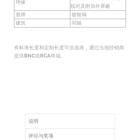
绝缘
线对及附加外屏蔽
盾牌
镀银铜
建筑
同轴
有标准长度和定制长度可供选择，通过当地经销商
提供
BNC
或
RCA
终端。
说明
评论与奖项