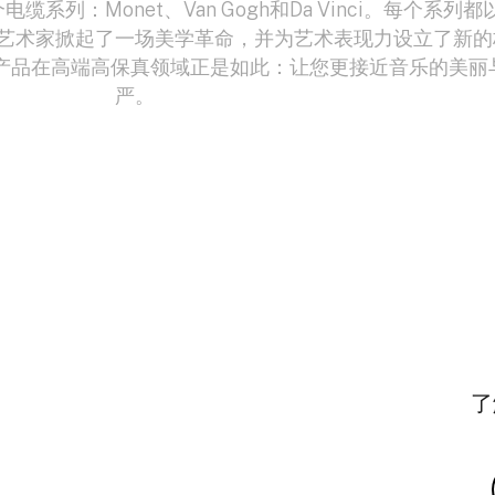
系列：Monet、Van Gogh和Da Vinci。每个系列都
艺术家掀起了一场美学革命，并为艺术表现力设立了新的
 艺术系列产品在高端高保真领域正是如此：让您更接近音乐的美丽
严。
了