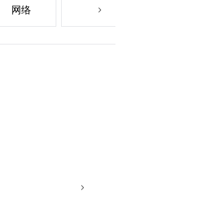
网络
地面桥
一般情况
数字 75 欧
互联
一般情况
导体
Van Gogh 系列的线材
无限水晶银
绝缘
基础上又提升了一个
卡普顿、聚四氟
盾牌
们略微加厚了信号和/
无限水晶银
结构
导体由我们专有的无限
XLR（2 同轴，1
同轴，1 接地）
制成，具有更好的导电
可用终端
真度。因此，它们的
XLR、RCA
舰产品Da Vinci艺
媲美。每条Van Gog
NFC 标签，可通过我