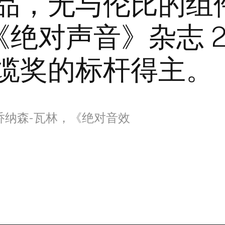
品，无与伦比的组
i是《绝对声音》杂志 2
缆奖的标杆得主。
乔纳森-瓦林，《绝对音效