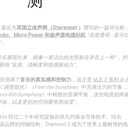
测
）
最近为
英国
立体声网（Stereonet
）
撰写的一篇评论称
iccolo、Micro Power 和扬声器电缆织机
"高度透明--显示
"。
音乐展现出来，就像一束洁白的光照射在录音上一样"，并
获得
"实质、清晰度和情感驱动力"。
员强调了
音乐的真实感和控制力
，这正是
钻石 2 系列
.从
《
感受阳光》（Feel the Sunshine
）中充满活力的节奏，
 6th Symphony
）中精致的音调平衡，这些电缆始终
声场，以及更好的空间聚焦和深度"。
 Cable 经过二十年研究提炼的第九代银金导体技术。结合
介质以及该品牌的同轴结构，Diamond 2 成为了世界上最耐用的电