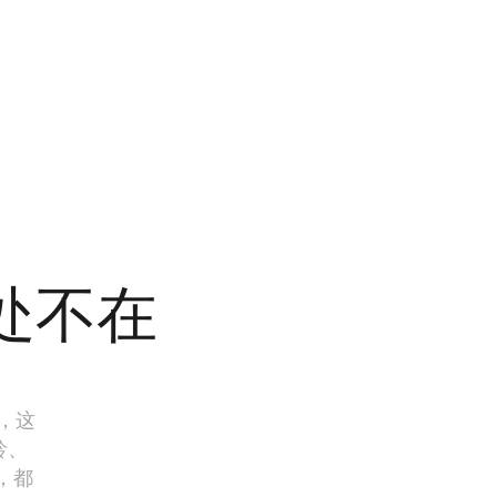
处不在
乐，这
龄、
，都