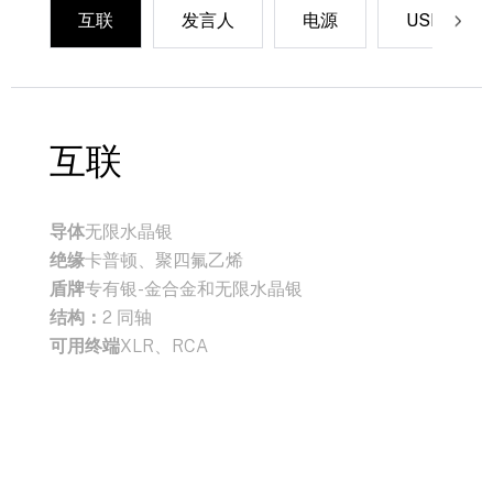
互联
发言人
电源
USB
互联
导体
无限水晶银
绝缘
卡普顿、聚四氟乙烯
盾牌
专有银-金合金和无限水晶银
结构：
2 同轴
可用终端
XLR、RCA