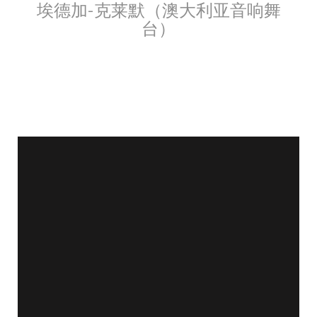
埃德加-克莱默（澳大利亚音响舞
台）