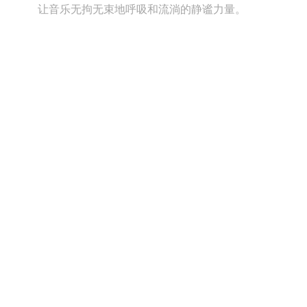
让音乐无拘无束地呼吸和流淌的静谧力量。