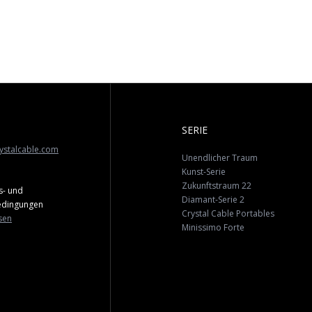
SERIE
ystalcable.com
Unendlicher Traum
Kunst-Serie
Zukunftstraum 22
s- und
Diamant-Serie 2
edingungen
Crystal Cable Portables
sen
Minissimo Forte