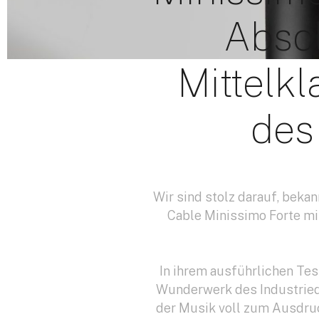
Abso
Mittelk
des
Wir sind stolz darauf, beka
Cable Minissimo Forte mi
In ihrem ausführlichen Tes
Wunderwerk des Industriede
der Musik voll zum Ausdruc