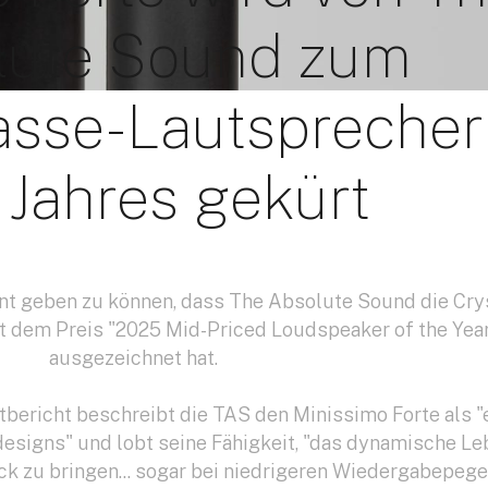
lute Sound zum
lasse-Lautsprecher
 Jahres gekürt
nnt geben zu können, dass The Absolute Sound die Cry
t dem Preis "2025 Mid-Priced Loudspeaker of the Yea
ausgezeichnet hat.
tbericht beschreibt die TAS den Minissimo Forte als "
signs" und lobt seine Fähigkeit, "das dynamische Le
k zu bringen... sogar bei niedrigeren Wiedergabepegel