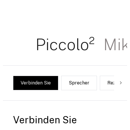
Piccolo²
Mik
Verbinden Sie
Sprecher
Rezension
Verbinden Sie