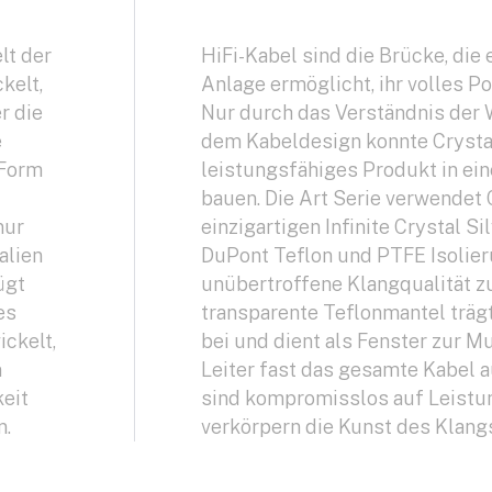
lt der
HiFi-Kabel sind die Brücke, die 
kelt,
Anlage ermöglicht, ihr volles P
r die
Nur durch das Verständnis der 
e
dem Kabeldesign konnte Crystal
 Form
leistungsfähiges Produkt in ei
bauen. Die Art Serie verwendet 
nur
einzigartigen Infinite Crystal Si
alien
DuPont Teflon und PTFE Isolier
ügt
unübertroffene Klangqualität zu
es
transparente Teflonmantel träg
ckelt,
bei und dient als Fenster zur Mu
n
Leiter fast das gesamte Kabel 
eit
sind kompromisslos auf Leistu
n.
verkörpern die Kunst des Klang