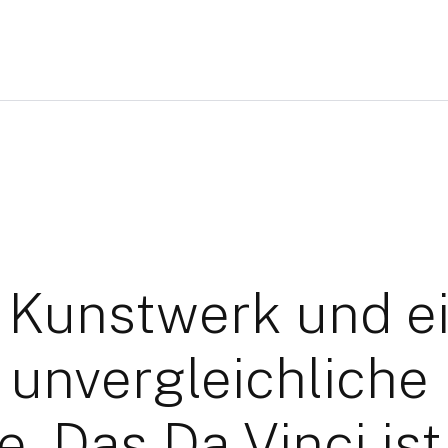
s Kunstwerk und e
 unvergleichliche
 Das Da Vinci ist