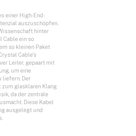
es einer High-End-
otenzial auszuschöpfen.
Wissenschaft hinter
 Cable ein so
nem so kleinen Paket
Crystal Cable's
lver Leiter, gepaart mit
ung, um eine
 liefern. Der
t zum glasklaren Klang
sik, da der zentrale
ausmacht. Diese Kabel
ng ausgelegt und
s.