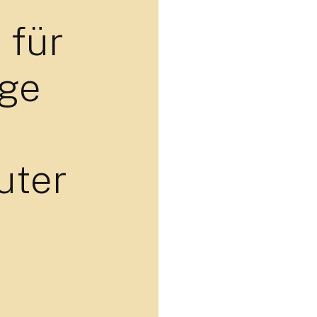
 für
nge
uter