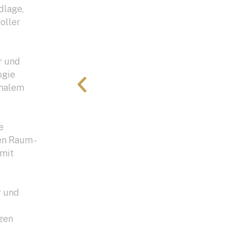
dlage,
oller
r und
ogie
imalem
e
en Raum -
 mit
r und
nzen