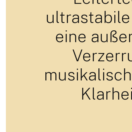
ultrastabile
eine auße
Verzerr
musikalisch
Klarhei