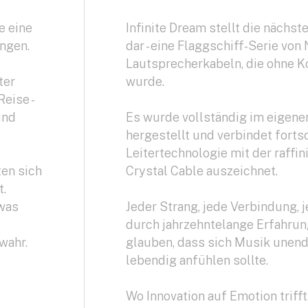
e eine
Infinite Dream stellt die nächst
ingen.
dar - eine Flaggschiff-Serie von
Lautsprecherkabeln, die ohne 
ter
wurde.
eise -
und
Es wurde vollständig im eigene
hergestellt und verbindet fortsc
Leitertechnologie mit der raffin
ten sich
Crystal Cable auszeichnet.
t.
twas
Jeder Strang, jede Verbindung, j
durch jahrzehntelange Erfahrung 
wahr.
glauben, dass sich Musik unend
lebendig anfühlen sollte.
Wo Innovation auf Emotion trifft