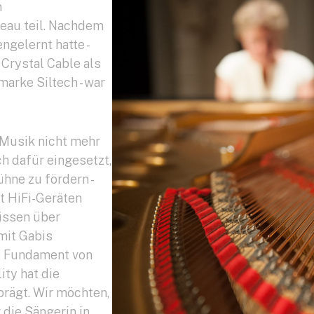
n
eau teil. Nachdem
gelernt hatte -
Crystal Cable als
arke Siltech - war
 Musik nicht mehr
ch dafür eingesetzt,
hne zu fördern -
t HiFi-Geräten
Wissen über
mit Gabis
as Fundament von
ity hat die
rägt. Wir möchten,
 die Sängerin in