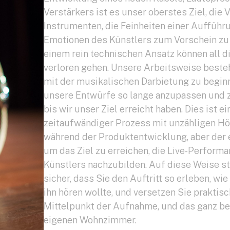
Verstärkers ist es unser oberstes Ziel, die V
Instrumenten, die Feinheiten einer Aufführ
Emotionen des Künstlers zum Vorschein zu 
einem rein technischen Ansatz können all 
verloren gehen. Unsere Arbeitsweise besteh
mit der musikalischen Darbietung zu begin
unsere Entwürfe so lange anzupassen und z
bis wir unser Ziel erreicht haben. Dies ist ei
zeitaufwändiger Prozess mit unzähligen Hö
während der Produktentwicklung, aber der 
um das Ziel zu erreichen, die Live-Performa
Künstlers nachzubilden. Auf diese Weise st
sicher, dass Sie den Auftritt so erleben, wie
ihn hören wollte, und versetzen Sie praktisc
Mittelpunkt der Aufnahme, und das ganz b
eigenen Wohnzimmer.