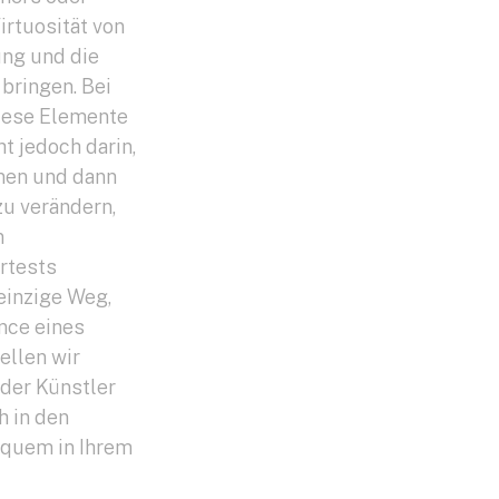
irtuosität von
ung und die
bringen. Bei
diese Elemente
t jedoch darin,
nen und dann
u verändern,
n
rtests
einzige Weg,
nce eines
ellen wir
 der Künstler
h in den
equem in Ihrem