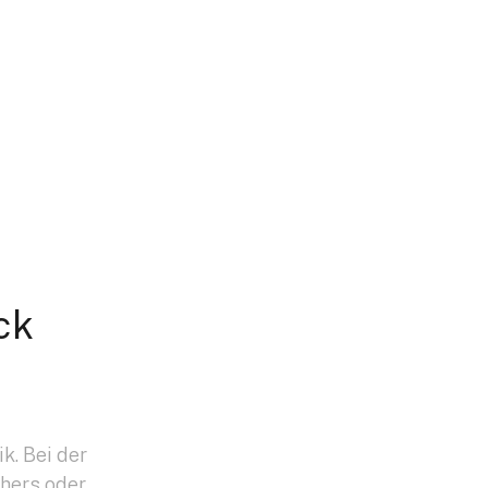
ck
k. Bei der
hers oder