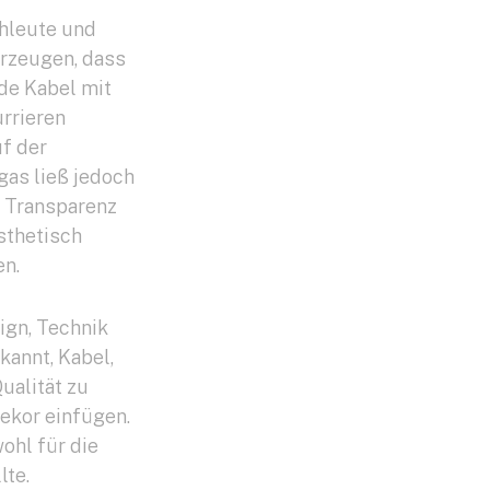
hleute und
rzeugen, dass
de Kabel mit
rrieren
uf der
as ließ jedoch
, Transparenz
sthetisch
n.
ign, Technik
kannt, Kabel,
ualität zu
dekor einfügen.
ohl für die
lte.