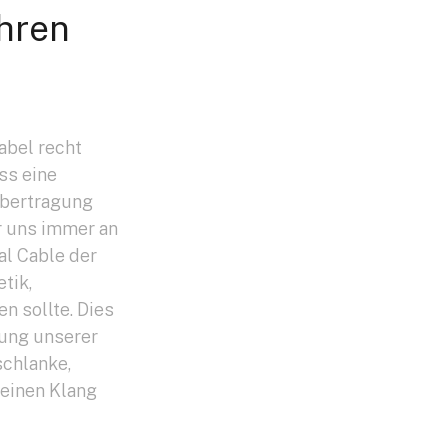
hren
abel recht
ss eine
übertragung
r uns immer an
al Cable der
tik,
n sollte. Dies
ung unserer
schlanke,
 einen Klang