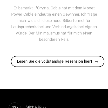
Er bemerkt
: "
Crystal Cable hat mit dem Monet
Power Cable eindeutig einen Gewinner. Ich frage
mich, wie sich diese neue Silberformel für
Lautsprecherkabel und Verbindungskabel eignen
würde.
Der
Minimalismus hat für mich einen
besonderen Reiz
.
Lesen Sie die vollständige Rezension hier!
Fabrik & Büros