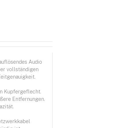
auflösendes Audio
er vollständigen
eitgenauigkeit.
em Kupfergeflecht.
ößere Entfernungen.
zität.
etzwerkkabel