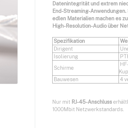
Datenintegrität und extrem niedr
End-Streaming-Anwendungen. S
edlen Materialien machen es zu
High-Resolution-Audio über Ne
Spezifikation
We
Dirigent
Une
Isolierung
PT
HF-
Schirme
Kup
Bauwesen
4 v
Nur mit
RJ-45-Anschluss
erhält
1000Mbit Netzwerkstandards.