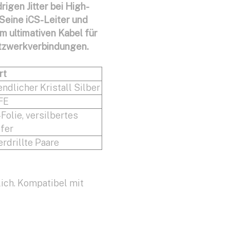
igen Jitter bei High-
eine iCS-Leiter und
m ultimativen Kabel für
tzwerkverbindungen.
rt
ndlicher Kristall Silber
FE
Folie, versilbertes
fer
erdrillte Paare
lich. Kompatibel mit