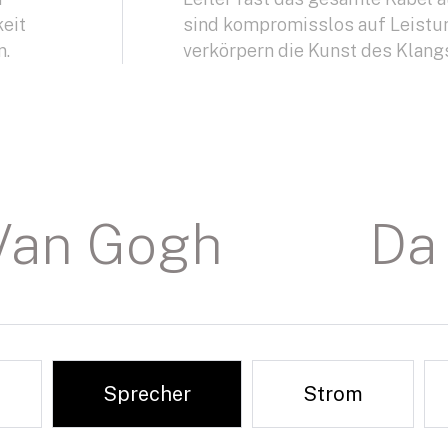
eit
sind kompromisslos auf Leistu
n.
verkörpern die Kunst des Klang
Van Gogh
Da 
Sprecher
Strom