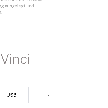
ng ausgelegt und
s.
Vinci
USB
Netzwerk
Allgemein
Boden