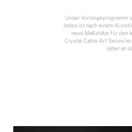
Unser Vorzeigeprogramm umf
Jedes ist nach einem Künstl
neue Maßstäbe für den k
Crystal Cable Art Series le
näher an d