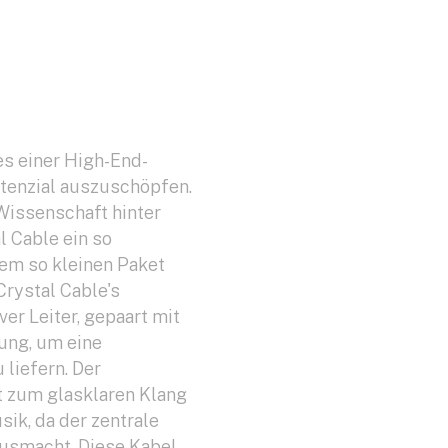
es einer High-End-
otenzial auszuschöpfen.
Wissenschaft hinter
 Cable ein so
nem so kleinen Paket
Crystal Cable's
lver Leiter, gepaart mit
ung, um eine
 liefern. Der
t zum glasklaren Klang
sik, da der zentrale
ausmacht. Diese Kabel