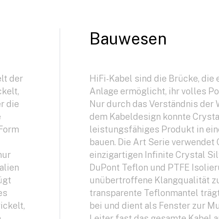
Bauwesen
lt der
HiFi-Kabel sind die Brücke, die 
kelt,
Anlage ermöglicht, ihr volles P
r die
Nur durch das Verständnis der 
e
dem Kabeldesign konnte Crystal
 Form
leistungsfähiges Produkt in ei
bauen. Die Art Serie verwendet 
nur
einzigartigen Infinite Crystal Si
alien
DuPont Teflon und PTFE Isolier
ügt
unübertroffene Klangqualität zu
es
transparente Teflonmantel träg
ckelt,
bei und dient als Fenster zur Mu
n
Leiter fast das gesamte Kabel 