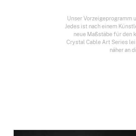
Unser Vorzeigeprogramm umf
Jedes ist nach einem Künstl
neue Maßstäbe für den k
Crystal Cable Art Series le
näher an d