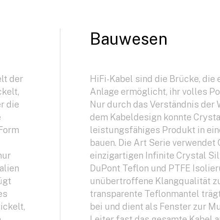
Bauwesen
lt der
HiFi-Kabel sind die Brücke, die 
kelt,
Anlage ermöglicht, ihr volles P
r die
Nur durch das Verständnis der 
e
dem Kabeldesign konnte Crystal
 Form
leistungsfähiges Produkt in ei
bauen. Die Art Serie verwendet 
nur
einzigartigen Infinite Crystal Si
alien
DuPont Teflon und PTFE Isolier
ügt
unübertroffene Klangqualität zu
es
transparente Teflonmantel träg
ckelt,
bei und dient als Fenster zur Mu
n
Leiter fast das gesamte Kabel 