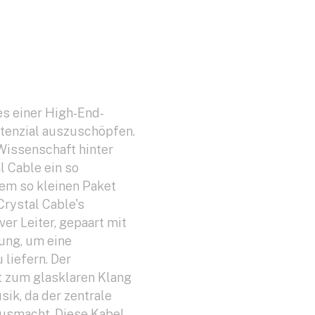
es einer High-End-
otenzial auszuschöpfen.
Wissenschaft hinter
 Cable ein so
nem so kleinen Paket
Crystal Cable's
lver Leiter, gepaart mit
ung, um eine
 liefern. Der
t zum glasklaren Klang
sik, da der zentrale
ausmacht. Diese Kabel