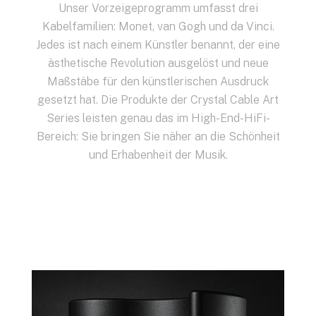
Unser Vorzeigeprogramm umfasst drei
Kabelfamilien: Monet, van Gogh und da Vinci.
Jedes ist nach einem Künstler benannt, der eine
ästhetische Revolution ausgelöst und neue
Maßstäbe für den künstlerischen Ausdruck
gesetzt hat. Die Produkte der Crystal Cable Art
Series leisten genau das im High-End-HiFi-
Bereich: Sie bringen Sie näher an die Schönheit
und Erhabenheit der Musik.