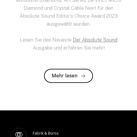
Minissimo (Diamond), Art Series Da Vinci, Micro
Diamond und Crystal Cable Next für den
Absolute Sound Editor's Choice Award 2023
ausgewählt wurden.
Lesen Sie das Neueste
Der Absolute Sound
Ausgabe und erfahren Sie mehr!
Mehr lesen
Fabrik & Büros