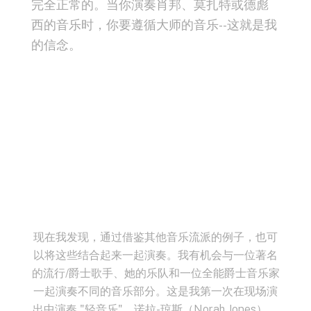
完全正常的。当你演奏肖邦、莫扎特或德彪
西的音乐时，你要遵循大师的音乐--这就是我
的信念。
现在我发现，通过借鉴其他音乐流派的例子，也可
以将这些结合起来一起演奏。我有机会与一位著名
的流行/爵士歌手、她的乐队和一位全能爵士音乐家
一起演奏不同的音乐部分。这是我第一次在现场演
出中演奏 "轻音乐"。诺拉-琼斯（Norah Jones）、