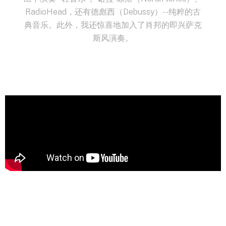
RadioHead，还有德彪西（Debussy）--纯粹的古
典音乐。此外，我还惊喜地加入了肖邦的即兴萨克
斯风演奏。