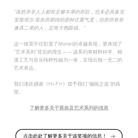
“虽然并非人人都有足够丰厚的存款，也未必具备克
里斯塔尔·莫奈所期待的那种庄重气度，但那些有幸
兼具二者的人，定将大饱眼福。”
这一殊荣不仅彰显了Monet的卓越表现，更体现了
“艺术系列”背后的理念——该系列将材料科学、精
湛工艺与音乐纯粹性融为一体，呈现出独一无二的
艺术表达。
我们谨此感谢《
Hi-Fi+
》授予我们“编辑之选”的殊
荣。
了解更多关于莫奈及艺术系列的信息
点击此处了解更多关于该奖项的信息！