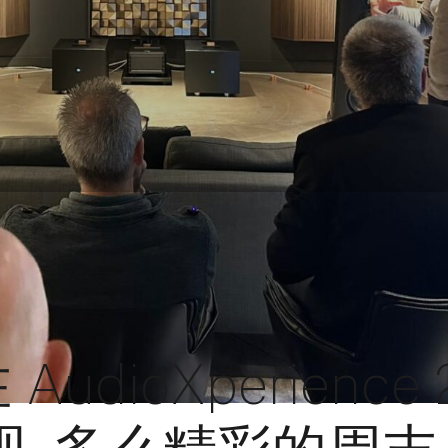
在 AudioXperience