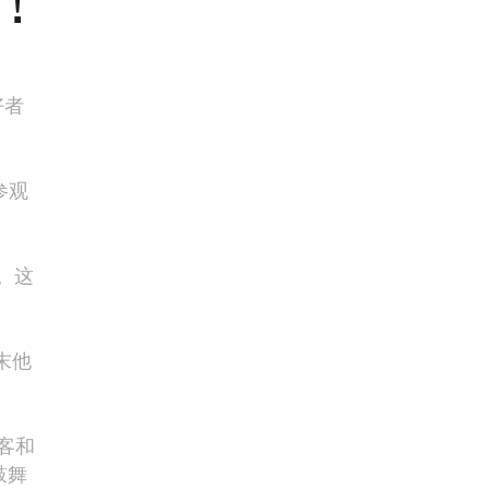
！
好者
参观
中。这
末他
好客和
鼓舞