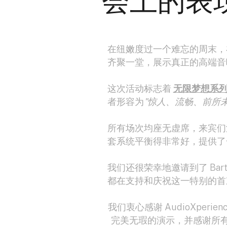
会上的表现
在纽嫩度过一个难忘的周末
齐聚一堂，展示真正的高端音
这次活动标志着
无限梦想系
者形容为
"惊人、流畅、前所未
所有场次均座无虚席，来宾们沉浸
套系统平衡得非常好，提供了
我们还很荣幸地邀请到了 Bart
都在支持和庆祝这一特别的首
我们衷心感谢 AudioXperie
完美无瑕的演示，并感谢所