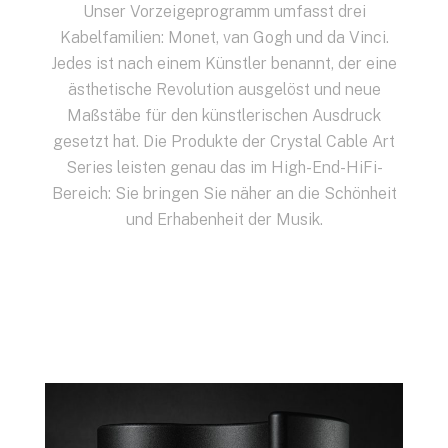
Unser Vorzeigeprogramm umfasst drei
Kabelfamilien: Monet, van Gogh und da Vinci.
Jedes ist nach einem Künstler benannt, der eine
ästhetische Revolution ausgelöst und neue
Maßstäbe für den künstlerischen Ausdruck
gesetzt hat. Die Produkte der Crystal Cable Art
Series leisten genau das im High-End-HiFi-
Bereich: Sie bringen Sie näher an die Schönheit
und Erhabenheit der Musik.