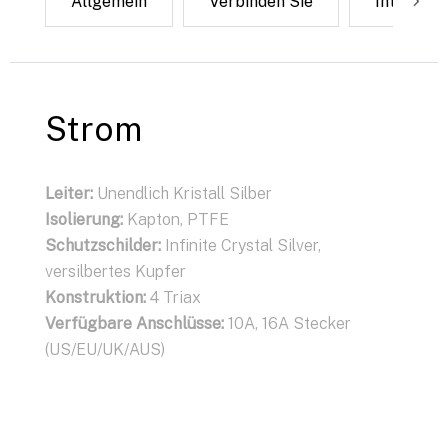
her
Allgemein
Strom
USB
Verbinden Sie
Netzwerk
Intercon
Bo
Verbinden Sie
Strom
Leiter
Leiter:
:
Unendlich Kristall Silber
Unendlich Kristall Silber
Isolierung
Isolierung:
:
Kapton, PTFE
Kapton, PTFE
Schilde
Schutzschilder:
:
Unendlicher Kristall Silber
Infinite Crystal Silver,
Aufbau
versilbertes Kupfer
:
XLR (2 Koax, 1 Masse), RCA (1 Koax, 1
Masse)
Konstruktion:
4 Triax
Verfügbare Anschlüsse:
Verfügbare Anschlüsse:
XLR, RCA
10A, 16A Stecker
(US/EU/UK/AUS)