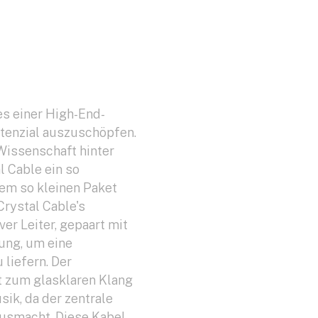
es einer High-End-
otenzial auszuschöpfen.
Wissenschaft hinter
 Cable ein so
nem so kleinen Paket
Crystal Cable's
lver Leiter, gepaart mit
ung, um eine
 liefern. Der
t zum glasklaren Klang
sik, da der zentrale
ausmacht. Diese Kabel