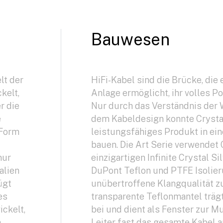
Bauwesen
lt der
HiFi-Kabel sind die Brücke, die 
kelt,
Anlage ermöglicht, ihr volles P
r die
Nur durch das Verständnis der 
e
dem Kabeldesign konnte Crystal
 Form
leistungsfähiges Produkt in ei
bauen. Die Art Serie verwendet 
nur
einzigartigen Infinite Crystal Si
alien
DuPont Teflon und PTFE Isolier
ügt
unübertroffene Klangqualität zu
es
transparente Teflonmantel träg
ckelt,
bei und dient als Fenster zur Mu
n
Leiter fast das gesamte Kabel 