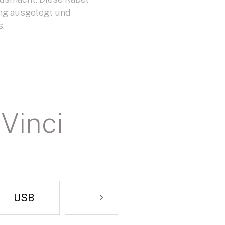
ng ausgelegt und
s.
Vinci
USB
Netzwerk
Allgemein
Boden