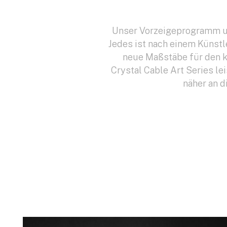
Unser Vorzeigeprogramm umf
Jedes ist nach einem Künstl
neue Maßstäbe für den k
Crystal Cable Art Series le
näher an d