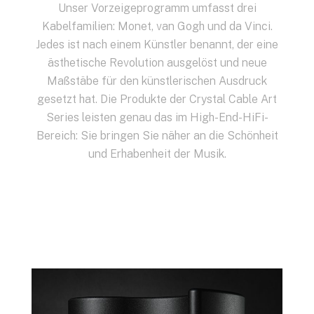
Unser Vorzeigeprogramm umfasst drei
Kabelfamilien: Monet, van Gogh und da Vinci.
Jedes ist nach einem Künstler benannt, der eine
ästhetische Revolution ausgelöst und neue
Maßstäbe für den künstlerischen Ausdruck
gesetzt hat. Die Produkte der Crystal Cable Art
Series leisten genau das im High-End-HiFi-
Bereich: Sie bringen Sie näher an die Schönheit
und Erhabenheit der Musik.