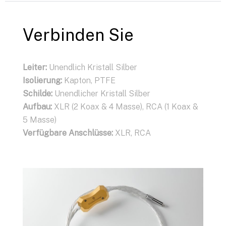
Sprecher
Verbinden Sie
Verbinden Sie
Leiter:
Leiter:
Leiter:
Unendlich Kristall Silber
Unendlicher Kristall Silber
Unendlich Kristall Silber
Isolierung:
Isolierung:
Isolierung:
Kapton, PTFE
Kapton, PTFE
Kapton, PTFE
Schilde:
Schilde:
Schilde:
Unendlicher Kristall Silber
Unendlicher Kristall Silber
Unendlicher Kristall Silber
Aufbau:
Aufbau:
Aufbau:
2 Koax
XLR (2 Koax, 2 Masse), RCA (1 Koax, 3
XLR (2 Koax & 4 Masse), RCA (1 Koax &
Verfügbare Anschlüsse:
Masse)
5 Masse)
Bananen- oder
Spatenstecker
Verfügbare Anschlüsse:
Verfügbare Anschlüsse:
XLR, RCA
XLR, RCA