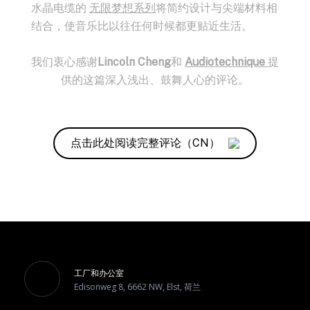
水晶电缆的
无限梦想系列
将简约设计与尖端材料相
结合，使音乐比以往任何时候都更贴近生活。
我们衷心感谢
Lincoln Cheng
和
Audiotechnique
提
供的这篇深入浅出、鼓舞人心的评论。
点击此处阅读完整评论（CN）
工厂和办公室
Edisonweg 8, 6662 NW, Elst, 荷兰