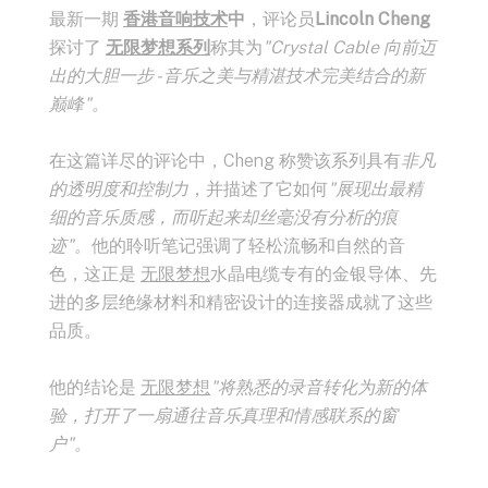
最新一期
香港音响技术
中
，评论员
Lincoln Cheng
探讨了
无限梦想系列
称其为
"Crystal Cable 向前迈
出的大胆一步 - 音乐之美与精湛技术完美结合的新
巅峰"。
在这篇详尽的评论中，Cheng 称赞该系列具有
非凡
的透明度和控制力
，并描述了它如何
"展现出最精
细的音乐质感，而听起来却丝毫没有分析的痕
迹"。
他的聆听笔记强调了轻松流畅和自然的音
色，这正是
无限梦想
水晶电缆专有的金银导体、先
进的多层绝缘材料和精密设计的连接器成就了这些
品质。
他的结论是
无限梦想
"将熟悉的录音转化为新的体
验，打开了一扇通往音乐真理和情感联系的窗
户"。