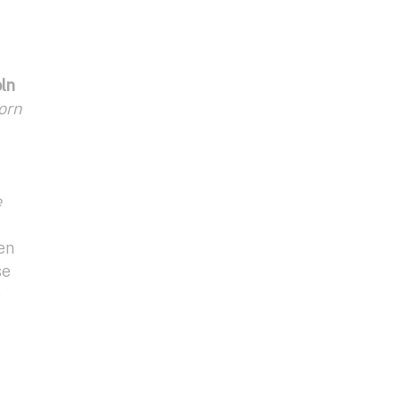
ln
orn
e
en
se
e