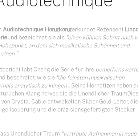
Audiotechnique
n
Audiotechnique Hongkong
erkundet Rezensent
Linco
rie
und bezeichnet sie als
"einen kühnen Schritt nach v
r Höhepunkt, an dem sich musikalische Schönheit und
einen."
bericht lobt Cheng die Serie für ihre
bemerkenswert
d beschreibt, wie sie
"die feinsten musikalischen
mals analytisch zu klingen".
Seine Hörnotizen heben d
ürlichen Klang hervor, die die
Unendlicher Traum
Die
von Crystal Cable entwickelten Silber-Gold-Leiter, di
ige Isolierung und die präzisionsgefertigten Stecker
dass
Unendlicher Traum
"vertraute Aufnahmen in neue